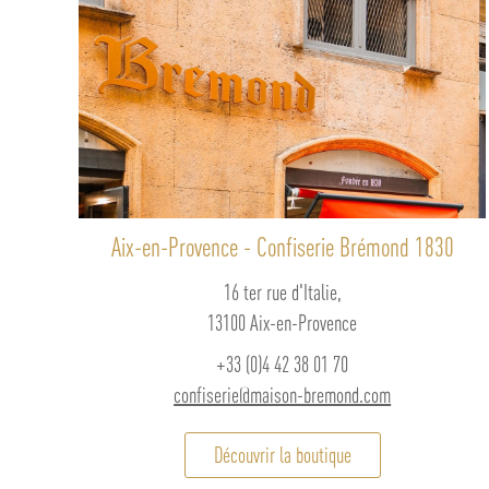
l’environnement auprès d’hommes e
des initiatives concrètes pour soit va
sauvegarder des espèces animales q
essentielles pour notre équilibre. 
faire plaisir, se faire plaisir, souteni
vivre et protéger notre environnemen
A bientôt dans nos magasins d’é
Aix-en-Provence - Confiserie Brémond 1830
16 ter rue d'Italie,
13100 Aix-en-Provence
+33 (0)4 42 38 01 70
confiserie@maison-bremond.com
Découvrir la boutique