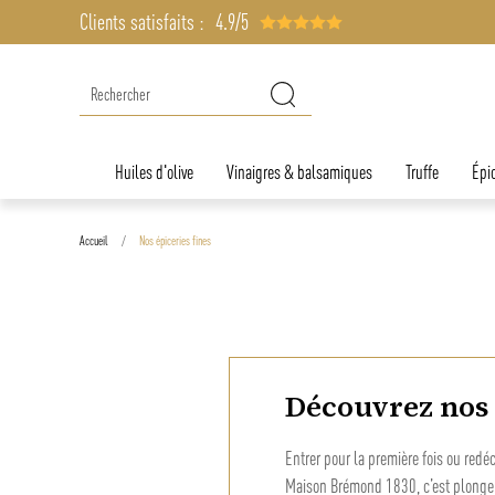
Clients satisfaits :
4.9/5
Huiles d'olive
Vinaigres & balsamiques
Truffe
Épic
Accueil
Nos épiceries fines
Découvrez nos 
Entrer pour la première fois ou redé
Maison Brémond 1830, c’est plonger 