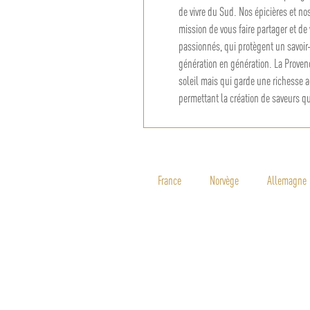
de vivre du Sud. Nos épicières et no
mission de vous faire partager et de 
passionnés, qui protègent un savoir
génération en génération. La Provenc
soleil mais qui garde une richesse a
permettant la création de saveurs q
Depuis 1830 nous avons toujours eu
gamme d’épicerie fine avec des huiles
des vinaigres balsamiques, des cond
France
Norvège
Allemagne
la confiserie traditionnelle de Prove
nougats aux amandes sélectionnées e
de palme et riches en noisettes cr
également cette richesse gastronomiq
l’international, en Norvège et au J
les artisans des consommateurs épi
Enfin, nous nous engageons pour pro