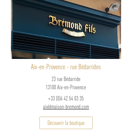
t de femmes qui mettent en place
loriser l’agroforesterie ou pour
ui sont en danger et qui sont
Alors consommer nos produits c’est
r des artisans, valoriser un art de
t.
picerie fine engagés.
Aix-en-Provence - rue Bédarrides
23 rue Bédarride
13100 Aix-en-Provence
+33 (0)4 42 54 03 35
aix@maison-bremond.com
Découvrir la boutique