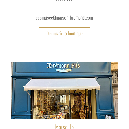
ecomusee@maison-bremond.com
Découvrir la boutique
Marseille