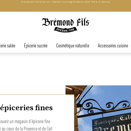
Livraison offerte en France métropolitaine dès 45€ d'achat
erie salée
Épicerie sucrée
Cosmétique naturelle
Accessoires cuisine
épiceries fines
couvrir un magasin d’épicerie fine
au cœur de la Provence et de l’art