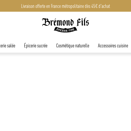
Livraison offerte en France métropolitaine dès 45€ d'achat
erie salée
Épicerie sucrée
Cosmétique naturelle
Accessoires cuisine