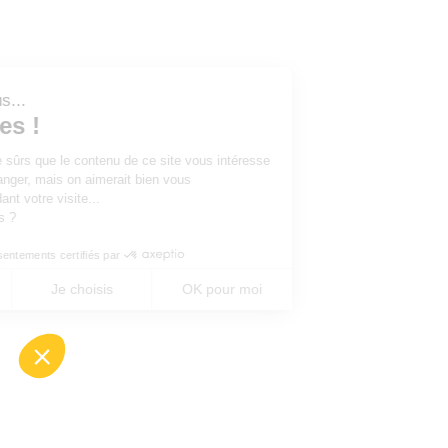
Salut c'est nous...
les Cookies !
On a attendu d'être sûrs que le contenu de ce site vous intéresse
avant de vous déranger, mais on aimerait bien vous
accompagner pendant votre visite...
C'est OK pour vous ?
Consentements certifiés par
Non merci
Je choisis
OK pour moi
Axeptio consent
Plateforme de Gestion du Consentement : Perso
Notre plateforme vous permet d'adapter et de gé