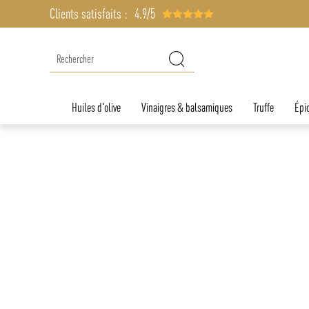
Clients satisfaits :
4.9/5
Huiles d'olive
Vinaigres & balsamiques
Truffe
Épic