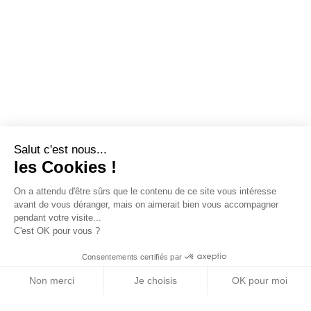
Salut c'est nous...
les Cookies !
On a attendu d'être sûrs que le contenu de ce site vous intéresse
avant de vous déranger, mais on aimerait bien vous accompagner
pendant votre visite...
C'est OK pour vous ?
Consentements certifiés par
Non merci
Je choisis
OK pour moi
Axeptio consent
Plateforme de Gestion du Consentement : Personn