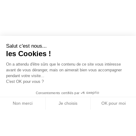
Salut c'est nous...
les Cookies !
On a attendu d'être sûrs que le contenu de ce site vous intéresse
avant de vous déranger, mais on aimerait bien vous accompagner
pendant votre visite...
C'est OK pour vous ?
Consentements certifiés par
Non merci
Je choisis
OK pour moi
Axeptio consent
Plateforme de Gestion du Consentement : Personn
Notre plateforme vous permet d'adapter et de gére