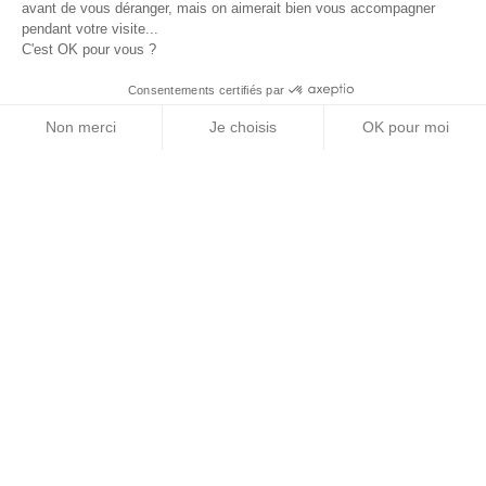
avant de vous déranger, mais on aimerait bien vous accompagner
pendant votre visite...
C'est OK pour vous ?
Consentements certifiés par
Non merci
Je choisis
OK pour moi
Axeptio consent
Plateforme de Gestion du Consentement : Personn
Notre plateforme vous permet d'adapter et de gére