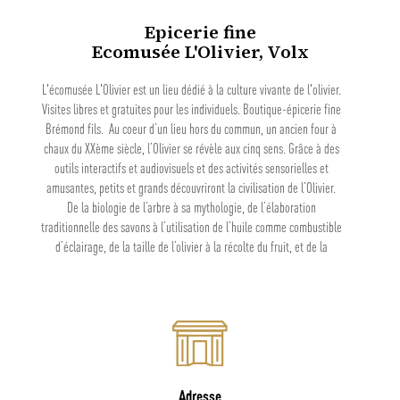
Epicerie fine
Ecomusée L'Olivier, Volx
L'écomusée L'Olivier est un lieu dédié à la culture vivante de l'olivier.
Visites libres et gratuites pour les individuels. Boutique-épicerie fine
Brémond fils. Au coeur d’un lieu hors du commun, un ancien four à
chaux du XXème siècle, l’Olivier se révèle aux cinq sens. Grâce à des
outils interactifs et audiovisuels et des activités sensorielles et
amusantes, petits et grands découvriront la civilisation de l’Olivier.
De la biologie de l’arbre à sa mythologie, de l’élaboration
traditionnelle des savons à l’utilisation de l’huile comme combustible
d’éclairage, de la taille de l’olivier à la récolte du fruit, et de la
fabrication de l’huile d’olive à l’exercice protocolaire de la
dégustation, chaque étape du parcours est une invitation à voyager,
à voir et à goûter la Provence et la Méditerranée.
Adresse