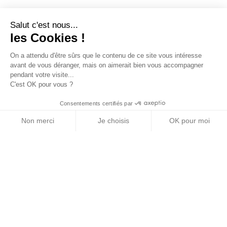
Salut c'est nous...
les Cookies !
On a attendu d'être sûrs que le contenu de ce site vous intéresse
avant de vous déranger, mais on aimerait bien vous accompagner
pendant votre visite...
C'est OK pour vous ?
Consentements certifiés par
Non merci
Je choisis
OK pour moi
Axeptio consent
Plateforme de Gestion du Consentement : Personn
Notre plateforme vous permet d'adapter et de gére