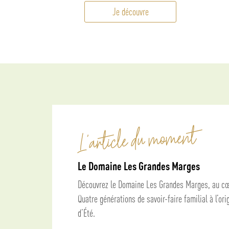
naturel et unique.
Je découvre
L'article du moment
Le Domaine Les Grandes Marges
Découvrez le Domaine Les Grandes Marges, au cœ
Quatre générations de savoir-faire familial à l’ori
d’Été.