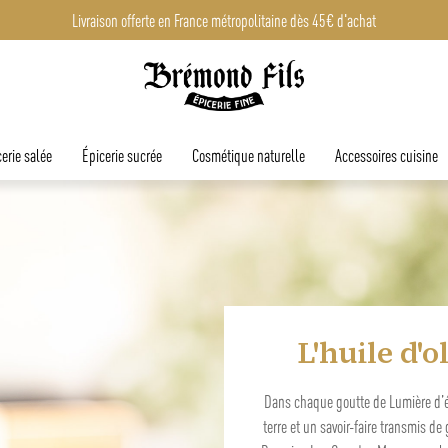
Livraison offerte en France métropolitaine dès 45€ d'achat
Epicerie fine en ligne
erie salée
Épicerie sucrée
Cosmétique naturelle
Accessoires cuisine
Offrez les 
Entre soleil, convivialité et recettes