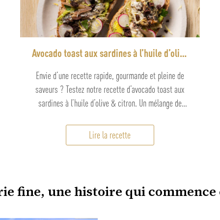
Avocado toast aux sardines à l’huile d’olive
& citron
Envie d’une recette rapide, gourmande et pleine de
saveurs ? Testez notre recette d’avocado toast aux
sardines à l’huile d’olive & citron. Un mélange de
textures et de saveurs qui apporte une touche
méditerranéenne à votre pause déjeuner.
Lire la recette
rie fine, une histoire qui commence