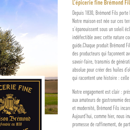
L’épicerie fine Brémond Fi
Depuis 1830, Brémond Fils porte h
Notre maison est née sur ces terr
s’épanouissent sous un soleil écl
indéfectible avec cette nature co
guide.Chaque produit Brémond Fils 
des producteurs qui façonnent av
savoir-faire, transmis de générat
absolue pour créer des huiles d’o
qui racontent une histoire : celle
Notre engagement est clair : prése
aux amateurs de gastronomie des c
et modernité, Brémond Fils incar
Aujourd’hui, comme hier, nous inv
promesse de raffinement, de par