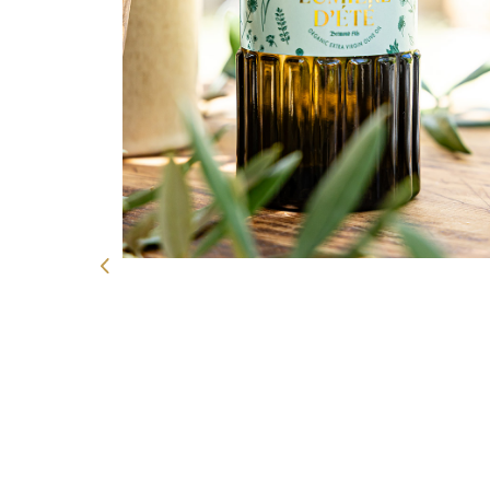
xtra bio, issue
brées.