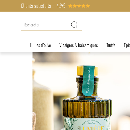
Clients satisfaits :
4.9/5
Huiles d'olive
Vinaigres & balsamiques
Truffe
Épic
été
nérosité de la
vembre 2025 au