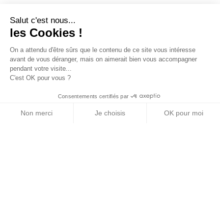
Salut c'est nous...
les Cookies !
On a attendu d'être sûrs que le contenu de ce site vous intéresse
avant de vous déranger, mais on aimerait bien vous accompagner
pendant votre visite...
C'est OK pour vous ?
Consentements certifiés par
Non merci
Je choisis
OK pour moi
Axeptio consent
Plateforme de Gestion du Consentement : Personn
Notre plateforme vous permet d'adapter et de gére