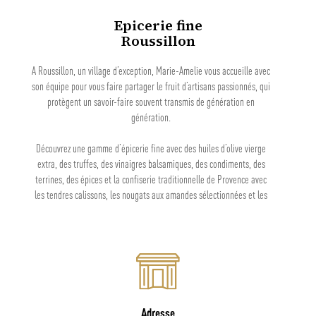
Epicerie fine
Roussillon
A Roussillon, un village d’exception, Marie-Amelie vous accueille avec
son équipe pour vous faire partager le fruit d’artisans passionnés, qui
protègent un savoir-faire souvent transmis de génération en
génération.
Découvrez une gamme d’épicerie fine avec des huiles d’olive vierge
extra, des truffes, des vinaigres balsamiques, des condiments, des
terrines, des épices et la confiserie traditionnelle de Provence avec
les tendres calissons, les nougats aux amandes sélectionnées et les
pâtes à tartiner sans huile de palme et riches en noisettes
croquantes.
Adresse