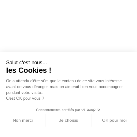
Salut c'est nous...
les Cookies !
On a attendu d'être sûrs que le contenu de ce site vous intéresse
avant de vous déranger, mais on aimerait bien vous accompagner
pendant votre visite...
C'est OK pour vous ?
Consentements certifiés par
Non merci
Je choisis
OK pour moi
Axeptio consent
Plateforme de Gestion du Consentement : Personn