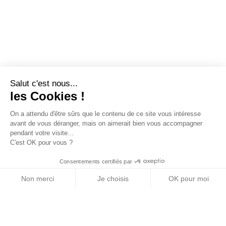
Salut c'est nous...
les Cookies !
On a attendu d'être sûrs que le contenu de ce site vous intéresse
avant de vous déranger, mais on aimerait bien vous accompagner
pendant votre visite...
C'est OK pour vous ?
Consentements certifiés par
Non merci
Je choisis
OK pour moi
Axeptio consent
Plateforme de Gestion du Consentement : Personn
Notre plateforme vous permet d'adapter et de gére