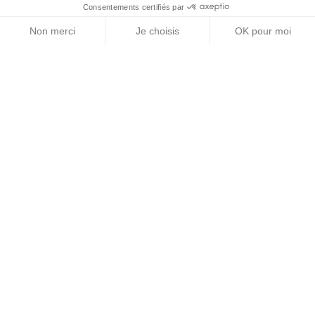
Consentements certifiés par
Non merci
Je choisis
OK pour moi
Axeptio consent
Plateforme de Gestion du Consentement : Personn
Notre plateforme vous permet d'adapter et de gére