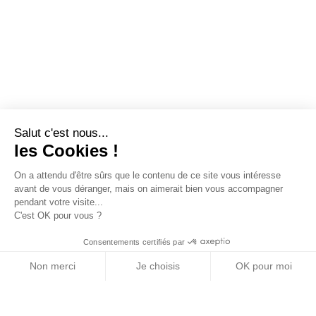
Salut c'est nous...
les Cookies !
On a attendu d'être sûrs que le contenu de ce site vous intéresse
avant de vous déranger, mais on aimerait bien vous accompagner
pendant votre visite...
C'est OK pour vous ?
Consentements certifiés par
Non merci
Je choisis
OK pour moi
Axeptio consent
Plateforme de Gestion du Consentement : Personn
Notre plateforme vous permet d'adapter et de gére