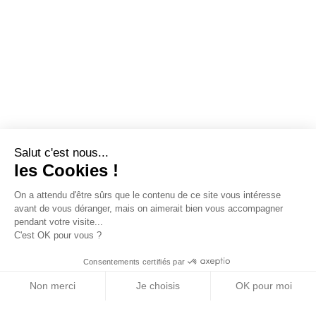
Salut c'est nous...
les Cookies !
On a attendu d'être sûrs que le contenu de ce site vous intéresse
avant de vous déranger, mais on aimerait bien vous accompagner
pendant votre visite...
C'est OK pour vous ?
Consentements certifiés par
Non merci
Je choisis
OK pour moi
Axeptio consent
Plateforme de Gestion du Consentement : Personn