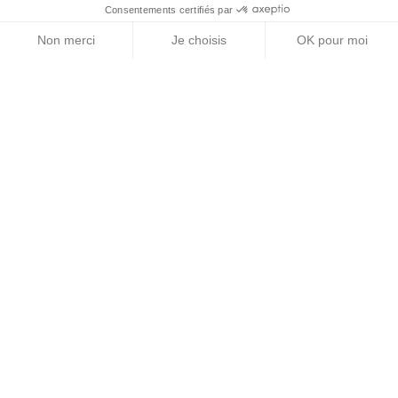
Consentements certifiés par
Non merci
Je choisis
OK pour moi
Axeptio consent
Plateforme de Gestion du Consentement : Personn
Notre plateforme vous permet d'adapter et de gére