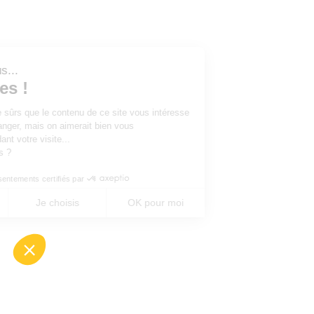
Salut c'est nous...
les Cookies !
On a attendu d'être sûrs que le contenu de ce site vous intéresse
avant de vous déranger, mais on aimerait bien vous
accompagner pendant votre visite...
C'est OK pour vous ?
Consentements certifiés par
Non merci
Je choisis
OK pour moi
Axeptio consent
Plateforme de Gestion du Consentement : Perso
Notre plateforme vous permet d'adapter et de gé