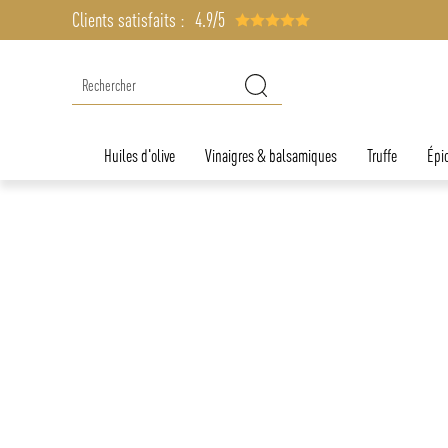
Clients satisfaits :
4.9/5
Huiles d'olive
Vinaigres & balsamiques
Truffe
Épic