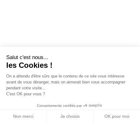
Salut c'est nous...
les Cookies !
On a attendu d'être sûrs que le contenu de ce site vous intéresse
avant de vous déranger, mais on aimerait bien vous accompagner
pendant votre visite...
C'est OK pour vous ?
Consentements certifiés par
Non merci
Je choisis
OK pour moi
Axeptio consent
Plateforme de Gestion du Consentement : Personn
Notre plateforme vous permet d'adapter et de gére