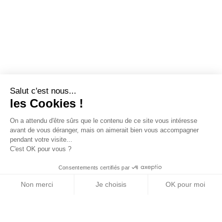
Salut c'est nous...
les Cookies !
On a attendu d'être sûrs que le contenu de ce site vous intéresse
avant de vous déranger, mais on aimerait bien vous accompagner
pendant votre visite...
C'est OK pour vous ?
Consentements certifiés par
Non merci
Je choisis
OK pour moi
Axeptio consent
Plateforme de Gestion du Consentement : Personn
Notre plateforme vous permet d'adapter et de gére