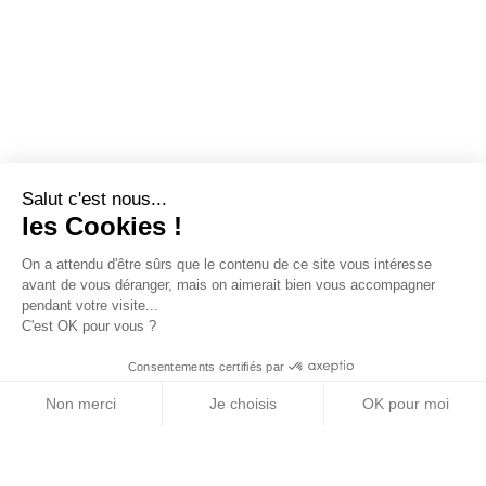
Salut c'est nous...
les Cookies !
On a attendu d'être sûrs que le contenu de ce site vous intéresse
avant de vous déranger, mais on aimerait bien vous accompagner
pendant votre visite...
C'est OK pour vous ?
Consentements certifiés par
Non merci
Je choisis
OK pour moi
Axeptio consent
Plateforme de Gestion du Consentement : Personn
Notre plateforme vous permet d'adapter et de gére