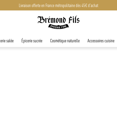
Livraison offerte en France métropolitaine dès 45€ d'achat
erie salée
Épicerie sucrée
Cosmétique naturelle
Accessoires cuisine