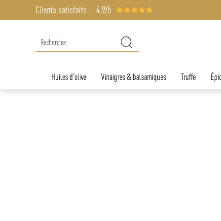
Clients satisfaits :
4.9/5
Huiles d'olive
Vinaigres & balsamiques
Truffe
Épic