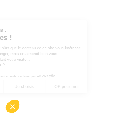
Salut c'est nous...
les Cookies !
On a attendu d'être sûrs que le contenu de ce site vous intéresse
avant de vous déranger, mais on aimerait bien vous
accompagner pendant votre visite...
C'est OK pour vous ?
Consentements certifiés par
Non merci
Je choisis
OK pour moi
Axeptio consent
Plateforme de Gestion du Consentement : Perso
Notre plateforme vous permet d'adapter et de gé