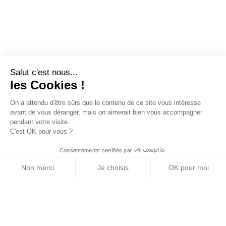
Salut c'est nous...
les Cookies !
On a attendu d'être sûrs que le contenu de ce site vous intéresse
avant de vous déranger, mais on aimerait bien vous accompagner
pendant votre visite...
C'est OK pour vous ?
Consentements certifiés par
Non merci
Je choisis
OK pour moi
Axeptio consent
Plateforme de Gestion du Consentement : Personn
Notre plateforme vous permet d'adapter et de gére