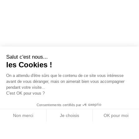
Salut c'est nous...
les Cookies !
On a attendu d'être sûrs que le contenu de ce site vous intéresse
avant de vous déranger, mais on aimerait bien vous accompagner
pendant votre visite...
C'est OK pour vous ?
Consentements certifiés par
Non merci
Je choisis
OK pour moi
Axeptio consent
Plateforme de Gestion du Consentement : Personn
Notre plateforme vous permet d'adapter et de gére