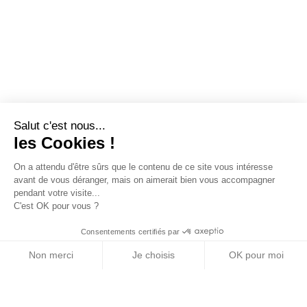
Salut c'est nous...
les Cookies !
On a attendu d'être sûrs que le contenu de ce site vous intéresse
avant de vous déranger, mais on aimerait bien vous accompagner
pendant votre visite...
C'est OK pour vous ?
Consentements certifiés par
Non merci
Je choisis
OK pour moi
Axeptio consent
Plateforme de Gestion du Consentement : Personn
Notre plateforme vous permet d'adapter et de gére