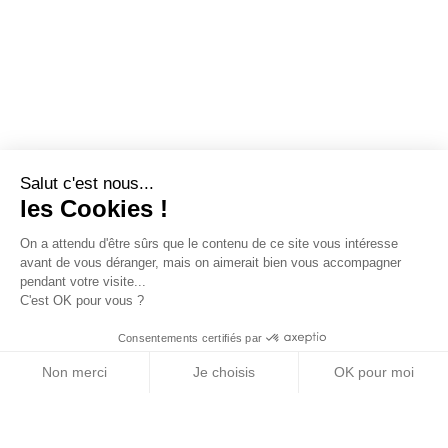
Salut c'est nous...
les Cookies !
On a attendu d'être sûrs que le contenu de ce site vous intéresse
avant de vous déranger, mais on aimerait bien vous accompagner
pendant votre visite...
C'est OK pour vous ?
Consentements certifiés par
Non merci
Je choisis
OK pour moi
Axeptio consent
Plateforme de Gestion du Consentement : Personn
Notre plateforme vous permet d'adapter et de gére