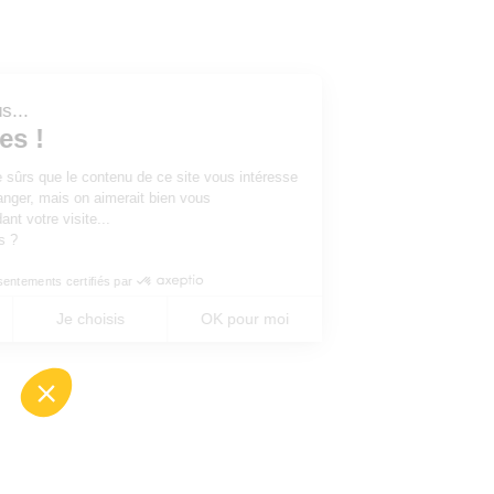
Salut c'est nous...
les Cookies !
On a attendu d'être sûrs que le contenu de ce site vous intéresse
avant de vous déranger, mais on aimerait bien vous
accompagner pendant votre visite...
C'est OK pour vous ?
Consentements certifiés par
Non merci
Je choisis
OK pour moi
Axeptio consent
Plateforme de Gestion du Consentement : Perso
Notre plateforme vous permet d'adapter et de gé