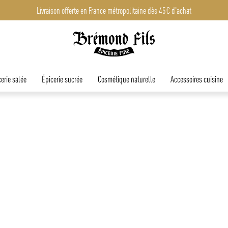
Livraison offerte en France métropolitaine dès 45€ d'achat
erie salée
Épicerie sucrée
Cosmétique naturelle
Accessoires cuisine