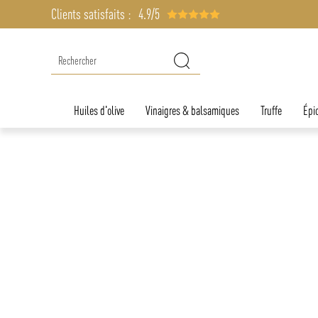
Clients satisfaits :
4.9/5
Huiles d'olive
Vinaigres & balsamiques
Truffe
Épic