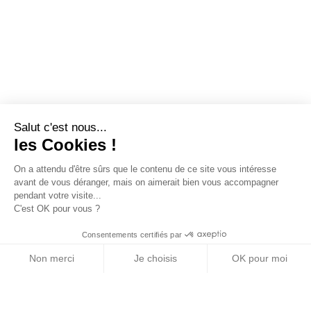
Salut c'est nous...
les Cookies !
On a attendu d'être sûrs que le contenu de ce site vous intéresse
avant de vous déranger, mais on aimerait bien vous accompagner
pendant votre visite...
C'est OK pour vous ?
Consentements certifiés par
Non merci
Je choisis
OK pour moi
Axeptio consent
Plateforme de Gestion du Consentement : Personn
Notre plateforme vous permet d'adapter et de gére