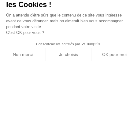
les Cookies !
On a attendu d'être sûrs que le contenu de ce site vous intéresse
avant de vous déranger, mais on aimerait bien vous accompagner
pendant votre visite...
C'est OK pour vous ?
Consentements certifiés par
Non merci
Je choisis
OK pour moi
Axeptio consent
Plateforme de Gestion du Consentement : Personn
Notre plateforme vous permet d'adapter et de gére
Livraison gratuite
Produits authentiques
Dès 70 € d'achats