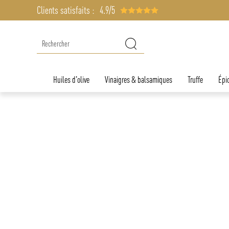
Clients satisfaits :
4.9/5
Huiles d'olive
Vinaigres & balsamiques
Truffe
Épic