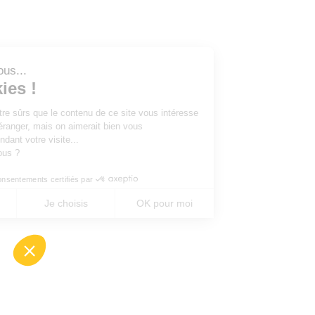
Salut c'est nous...
les Cookies !
On a attendu d'être sûrs que le contenu de ce site vous intéresse
avant de vous déranger, mais on aimerait bien vous
accompagner pendant votre visite...
C'est OK pour vous ?
Consentements certifiés par
Non merci
Je choisis
OK pour moi
Axeptio consent
Plateforme de Gestion du Consentement : Perso
Notre plateforme vous permet d'adapter et de gé