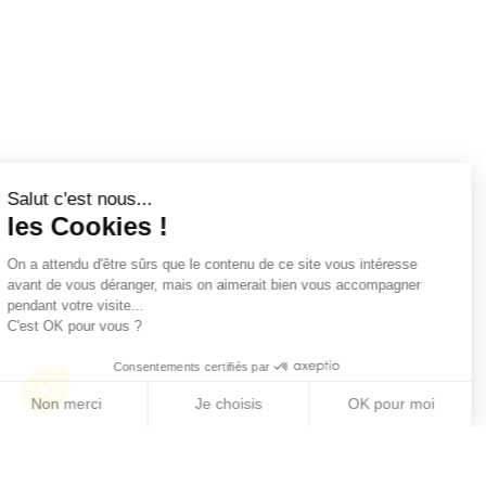
Salut c'est nous...
les Cookies !
On a attendu d'être sûrs que le contenu de ce site vous intéresse
avant de vous déranger, mais on aimerait bien vous accompagner
pendant votre visite...
C'est OK pour vous ?
Consentements certifiés par
Non merci
Je choisis
OK pour moi
Axeptio consent
Plateforme de Gestion du Consentement : Personn
Notre plateforme vous permet d'adapter et de gére