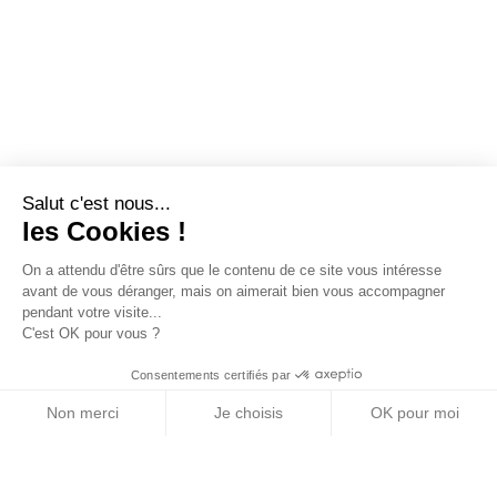
Salut c'est nous...
les Cookies !
On a attendu d'être sûrs que le contenu de ce site vous intéresse
avant de vous déranger, mais on aimerait bien vous accompagner
pendant votre visite...
C'est OK pour vous ?
Consentements certifiés par
Non merci
Je choisis
OK pour moi
Axeptio consent
Plateforme de Gestion du Consentement : Personn
Notre plateforme vous permet d'adapter et de gére