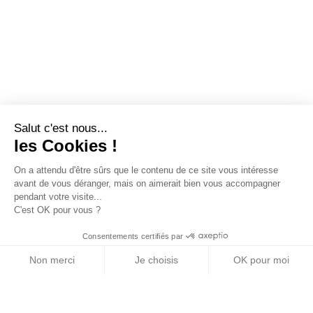
Salut c'est nous...
les Cookies !
On a attendu d'être sûrs que le contenu de ce site vous intéresse
avant de vous déranger, mais on aimerait bien vous accompagner
pendant votre visite...
C'est OK pour vous ?
Consentements certifiés par
Non merci
Je choisis
OK pour moi
Axeptio consent
Plateforme de Gestion du Consentement : Personn
Notre plateforme vous permet d'adapter et de gére