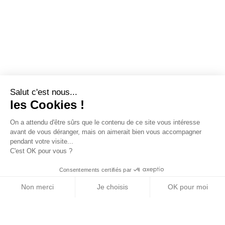
Salut c'est nous...
les Cookies !
On a attendu d'être sûrs que le contenu de ce site vous intéresse
avant de vous déranger, mais on aimerait bien vous accompagner
pendant votre visite...
C'est OK pour vous ?
Consentements certifiés par
Non merci
Je choisis
OK pour moi
Axeptio consent
Plateforme de Gestion du Consentement : Personn
Notre plateforme vous permet d'adapter et de gére