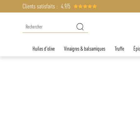
Clients satisfaits :
4.9/5
Huiles d'olive
Vinaigres & balsamiques
Truffe
Épic