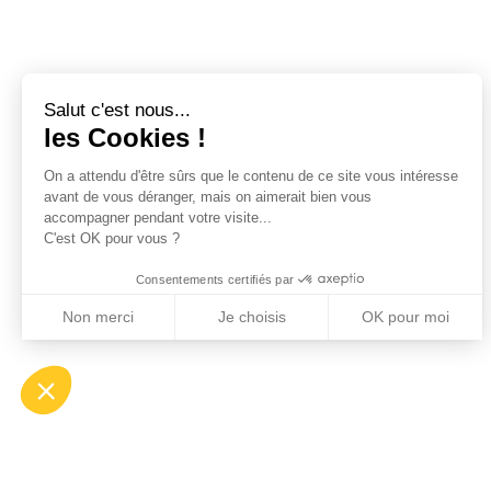
Salut c'est nous...
les Cookies !
On a attendu d'être sûrs que le contenu de ce site vous intéresse
avant de vous déranger, mais on aimerait bien vous
accompagner pendant votre visite...
C'est OK pour vous ?
Consentements certifiés par
Non merci
Je choisis
OK pour moi
Axeptio consent
Plateforme de Gestion du Consentement : Perso
Notre plateforme vous permet d'adapter et de gé