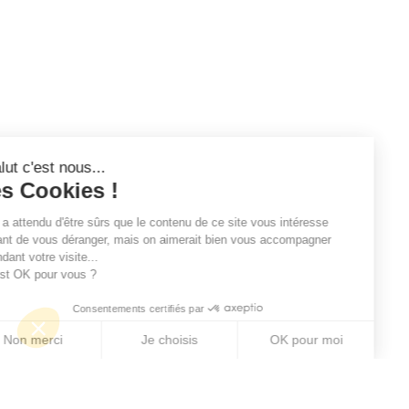
Salut c'est nous...
les Cookies !
On a attendu d'être sûrs que le contenu de ce site vous intéresse
avant de vous déranger, mais on aimerait bien vous accompagner
pendant votre visite...
C'est OK pour vous ?
Consentements certifiés par
Non merci
Je choisis
OK pour moi
Axeptio consent
Plateforme de Gestion du Consentement : Personn
Notre plateforme vous permet d'adapter et de gére