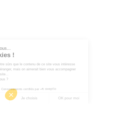
Salut c'est nous...
les Cookies !
On a attendu d'être sûrs que le contenu de ce site vous intéresse
avant de vous déranger, mais on aimerait bien vous accompagner
pendant votre visite...
C'est OK pour vous ?
Consentements certifiés par
Non merci
Je choisis
OK pour moi
Axeptio consent
Plateforme de Gestion du Consentement : Personn
Notre plateforme vous permet d'adapter et de gére