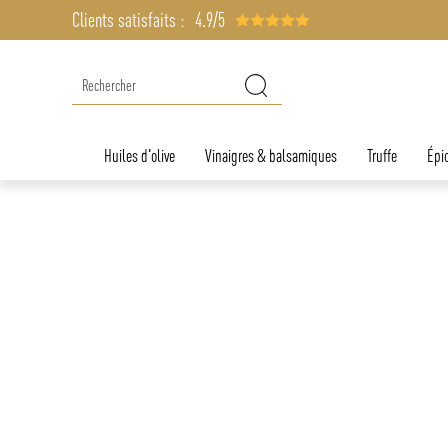
Clients satisfaits :
4.9/5
Huiles d'olive
Vinaigres & balsamiques
Truffe
Épic