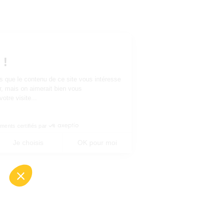
Salut c'est nous...
les Cookies !
On a attendu d'être sûrs que le contenu de ce site vous intéresse
avant de vous déranger, mais on aimerait bien vous
accompagner pendant votre visite...
C'est OK pour vous ?
Consentements certifiés par
Non merci
Je choisis
OK pour moi
Axeptio consent
Plateforme de Gestion du Consentement : Perso
Notre plateforme vous permet d'adapter et de gé