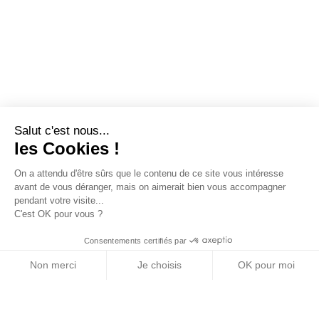
Salut c'est nous...
les Cookies !
On a attendu d'être sûrs que le contenu de ce site vous intéresse
avant de vous déranger, mais on aimerait bien vous accompagner
pendant votre visite...
C'est OK pour vous ?
Consentements certifiés par
Non merci
Je choisis
OK pour moi
Axeptio consent
Plateforme de Gestion du Consentement : Personn
Notre plateforme vous permet d'adapter et de gére