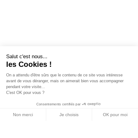
Salut c'est nous...
les Cookies !
On a attendu d'être sûrs que le contenu de ce site vous intéresse
avant de vous déranger, mais on aimerait bien vous accompagner
pendant votre visite...
C'est OK pour vous ?
Consentements certifiés par
Non merci
Je choisis
OK pour moi
Axeptio consent
Plateforme de Gestion du Consentement : Personn
Notre plateforme vous permet d'adapter et de gére