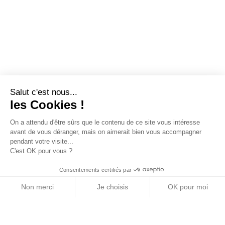
Salut c'est nous...
les Cookies !
On a attendu d'être sûrs que le contenu de ce site vous intéresse
avant de vous déranger, mais on aimerait bien vous accompagner
pendant votre visite...
C'est OK pour vous ?
Consentements certifiés par
Non merci
Je choisis
OK pour moi
Axeptio consent
Plateforme de Gestion du Consentement : Personn
Notre plateforme vous permet d'adapter et de gére