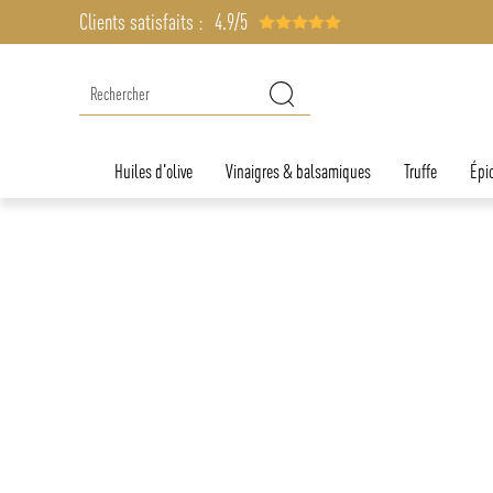
Clients satisfaits :
4.9/5
Huiles d'olive
Vinaigres & balsamiques
Truffe
Épic