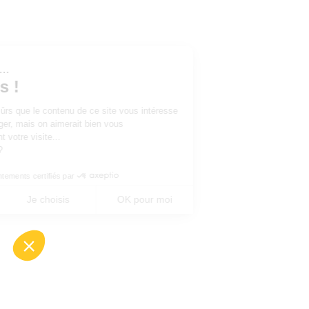
Salut c'est nous...
les Cookies !
On a attendu d'être sûrs que le contenu de ce site vous intéresse
avant de vous déranger, mais on aimerait bien vous
accompagner pendant votre visite...
C'est OK pour vous ?
Consentements certifiés par
Non merci
Je choisis
OK pour moi
Axeptio consent
Plateforme de Gestion du Consentement : Perso
Notre plateforme vous permet d'adapter et de gé