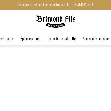
Livraison offerte en France métropolitaine dès 45€ d'achat
erie salée
Épicerie sucrée
Cosmétique naturelle
Accessoires cuisine