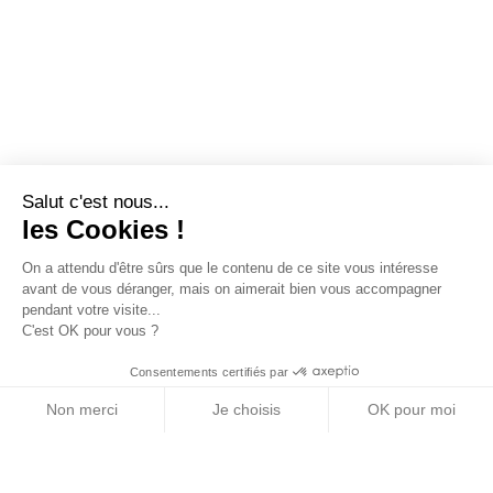
Salut c'est nous...
les Cookies !
On a attendu d'être sûrs que le contenu de ce site vous intéresse
avant de vous déranger, mais on aimerait bien vous accompagner
pendant votre visite...
C'est OK pour vous ?
Consentements certifiés par
Non merci
Je choisis
OK pour moi
Axeptio consent
Plateforme de Gestion du Consentement : Personn
Notre plateforme vous permet d'adapter et de gére