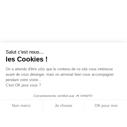
Salut c'est nous...
les Cookies !
On a attendu d'être sûrs que le contenu de ce site vous intéresse
avant de vous déranger, mais on aimerait bien vous accompagner
pendant votre visite...
C'est OK pour vous ?
Consentements certifiés par
Non merci
Je choisis
OK pour moi
Axeptio consent
Plateforme de Gestion du Consentement : Personn
Notre plateforme vous permet d'adapter et de gére