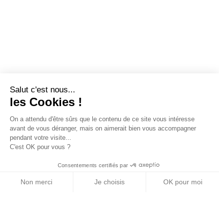
Salut c'est nous...
les Cookies !
On a attendu d'être sûrs que le contenu de ce site vous intéresse
avant de vous déranger, mais on aimerait bien vous accompagner
pendant votre visite...
C'est OK pour vous ?
Consentements certifiés par
Non merci
Je choisis
OK pour moi
Axeptio consent
Plateforme de Gestion du Consentement : Personn
Notre plateforme vous permet d'adapter et de gére