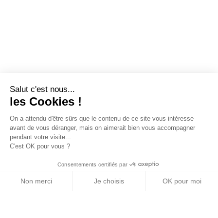
Salut c'est nous...
les Cookies !
On a attendu d'être sûrs que le contenu de ce site vous intéresse
avant de vous déranger, mais on aimerait bien vous accompagner
pendant votre visite...
C'est OK pour vous ?
Consentements certifiés par
Non merci
Je choisis
OK pour moi
Axeptio consent
Plateforme de Gestion du Consentement : Personn
Notre plateforme vous permet d'adapter et de gére