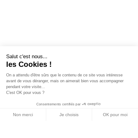
Salut c'est nous...
les Cookies !
On a attendu d'être sûrs que le contenu de ce site vous intéresse
avant de vous déranger, mais on aimerait bien vous accompagner
pendant votre visite...
C'est OK pour vous ?
Consentements certifiés par
Non merci
Je choisis
OK pour moi
Axeptio consent
Plateforme de Gestion du Consentement : Personn
Notre plateforme vous permet d'adapter et de gére