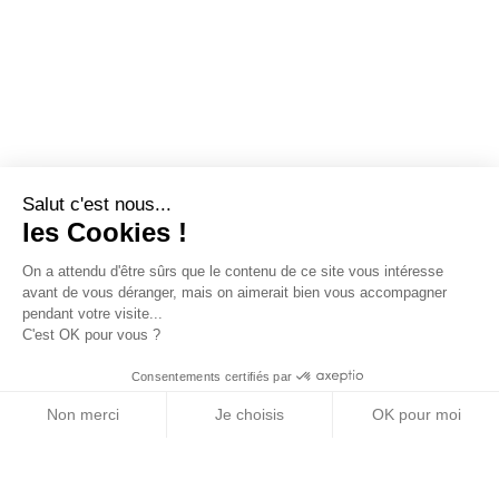
Salut c'est nous...
les Cookies !
On a attendu d'être sûrs que le contenu de ce site vous intéresse
avant de vous déranger, mais on aimerait bien vous accompagner
pendant votre visite...
C'est OK pour vous ?
Consentements certifiés par
Non merci
Je choisis
OK pour moi
Axeptio consent
Plateforme de Gestion du Consentement : Personn
Notre plateforme vous permet d'adapter et de gére