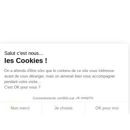
Salut c'est nous...
les Cookies !
On a attendu d'être sûrs que le contenu de ce site vous intéresse
avant de vous déranger, mais on aimerait bien vous accompagner
pendant votre visite...
C'est OK pour vous ?
Consentements certifiés par
Non merci
Je choisis
OK pour moi
Axeptio consent
Plateforme de Gestion du Consentement : Personn
Notre plateforme vous permet d'adapter et de gére