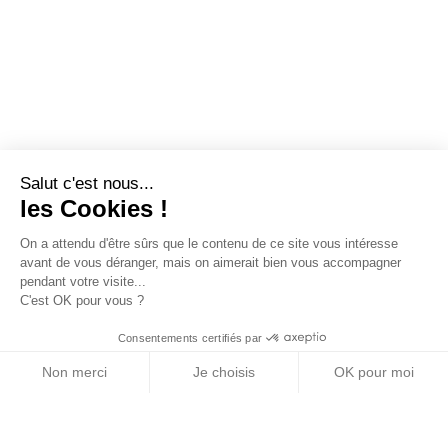
Salut c'est nous...
les Cookies !
On a attendu d'être sûrs que le contenu de ce site vous intéresse
avant de vous déranger, mais on aimerait bien vous accompagner
pendant votre visite...
C'est OK pour vous ?
Consentements certifiés par
Non merci
Je choisis
OK pour moi
Axeptio consent
Plateforme de Gestion du Consentement : Personn
Notre plateforme vous permet d'adapter et de gére