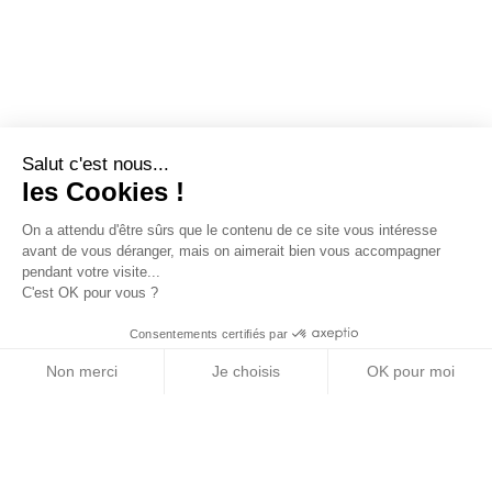
Salut c'est nous...
les Cookies !
On a attendu d'être sûrs que le contenu de ce site vous intéresse
avant de vous déranger, mais on aimerait bien vous accompagner
pendant votre visite...
C'est OK pour vous ?
Consentements certifiés par
Non merci
Je choisis
OK pour moi
Axeptio consent
Plateforme de Gestion du Consentement : Personn
Notre plateforme vous permet d'adapter et de gére