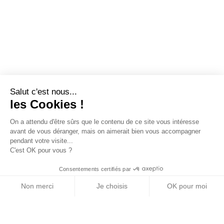
Salut c'est nous...
les Cookies !
On a attendu d'être sûrs que le contenu de ce site vous intéresse
avant de vous déranger, mais on aimerait bien vous accompagner
pendant votre visite...
C'est OK pour vous ?
Consentements certifiés par
Non merci
Je choisis
OK pour moi
Axeptio consent
Plateforme de Gestion du Consentement : Personn
Notre plateforme vous permet d'adapter et de gére