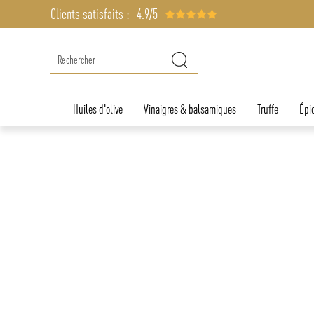
Clients satisfaits :
4.9/5
Huiles d'olive
Vinaigres & balsamiques
Truffe
Épic