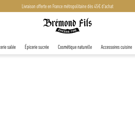
Livraison offerte en France métropolitaine dès 45€ d'achat
erie salée
Épicerie sucrée
Cosmétique naturelle
Accessoires cuisine